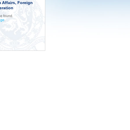
 Affairs, Foreign
eration
be found.
age
.