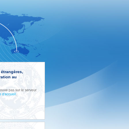
s étrangères,
ation au
ouve pas sur le serveur.
e d'accueil
.