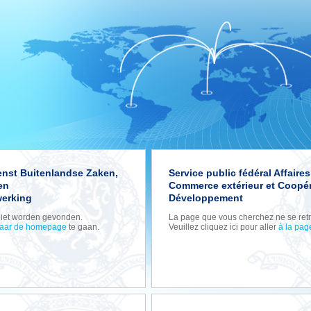
enst Buitenlandse Zaken,
Service public fédéral Affaire
en
Commerce extérieur et Coopér
erking
Développement
niet worden gevonden.
La page que vous cherchez ne se retr
aar de homepage
te gaan.
Veuillez cliquez ici pour aller
à la pag