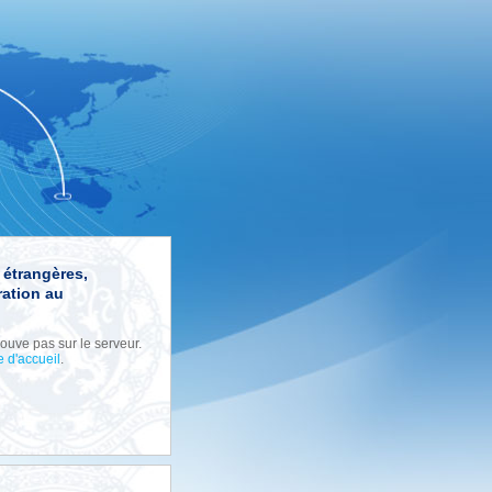
s étrangères,
ation au
ouve pas sur le serveur.
e d'accueil
.