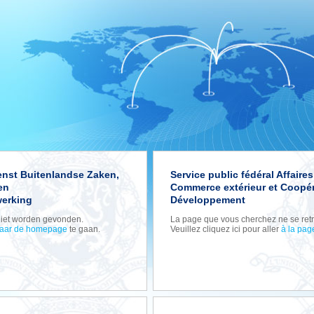
enst Buitenlandse Zaken,
Service public fédéral Affaire
en
Commerce extérieur et Coopér
erking
Développement
niet worden gevonden.
La page que vous cherchez ne se retr
aar de homepage
te gaan.
Veuillez cliquez ici pour aller
à la pag