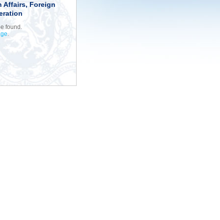
 Affairs, Foreign
eration
be found.
age
.